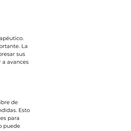
apéutico. 
rtante. La 
resar sus 
 a avances 
ibre de 
didas. Esto 
es para 
to puede 