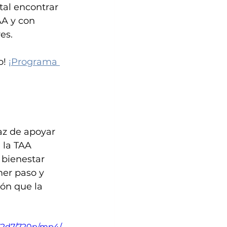
tal encontrar 
AA y con 
es.
! 
¡Programa 
az de apoyar 
 la TAA 
 bienestar 
mer paso y 
ión que la 
72d7/720p/mp4/