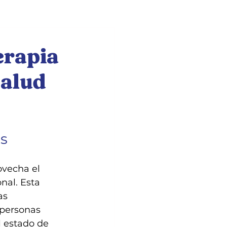
Dog training
erapia
salud
es
ovecha el 
nal. Esta 
as 
 personas 
 estado de 