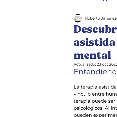
Roberto Jimenez
Pet therapy
Mental heal
Descubra
asistida
mental
Actualizado:
23 oct 202
Entendiendo
La terapia asistid
vínculo entre hum
terapia puede ser
psicológicos. Al i
pueden experiment