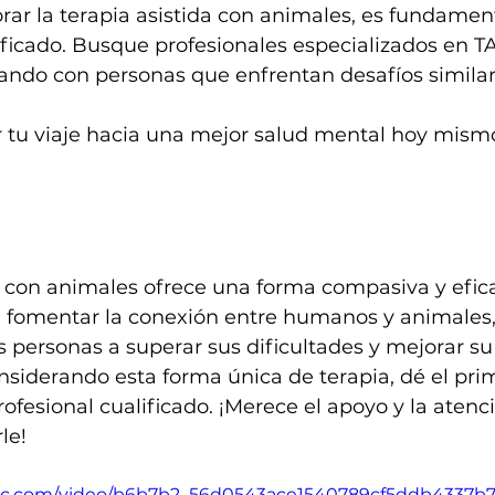
lorar la terapia asistida con animales, es fundamen
ficado. Busque profesionales especializados en T
jando con personas que enfrentan desafíos similar
tu viaje hacia una mejor salud mental hoy mismo
a con animales ofrece una forma compasiva y efic
l fomentar la conexión entre humanos y animales,
 personas a superar sus dificultades y mejorar su
onsiderando esta forma única de terapia, dé el pri
ofesional cualificado. ¡Merece el apoyo y la atenc
le!
tatic.com/video/b6b7b2_56d0543ace1540789cf5ddb4337b