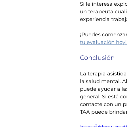
Si le interesa exp
un terapeuta cuali
experiencia traba
¡Puedes comenzar 
tu evaluación hoy!
Conclusión
La terapia asistid
la salud mental. A
puede ayudar a las
general. Si está c
contacte con un pr
TAA puede brindar
https://video.wixs