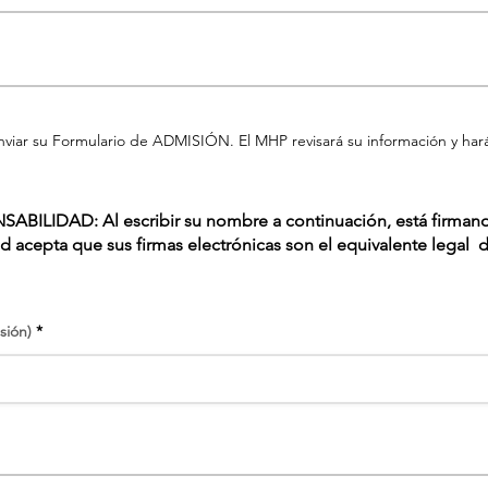
nviar su Formulario de ADMISIÓN. El MHP revisará su información y ha
ILIDAD: Al escribir su nombre a continuación, está firmando
d acepta que sus firmas electrónicas son el equivalente legal 
r
sión)
*
e
q
u
i
r
e
d