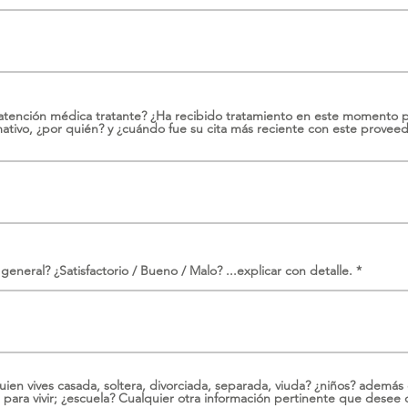
atención médica tratante? ¿Ha recibido tratamiento en este momento p
mativo, ¿por quién? y ¿cuándo fue su cita más reciente con este provee
general? ¿Satisfactorio / Bueno / Malo? ...explicar con detalle.
ien vives casada, soltera, divorciada, separada, viuda? ¿niños? además
ara vivir; ¿escuela? Cualquier otra información pertinente que desee 