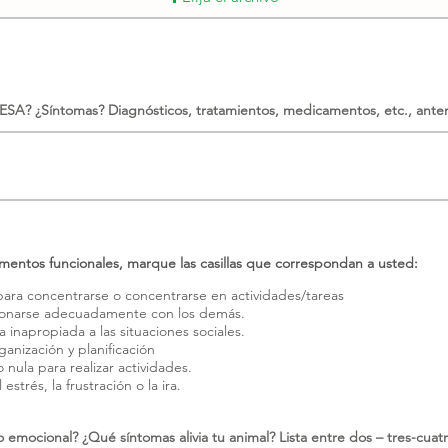
 ESA? ¿Síntomas? Diagnósticos, tratamientos, medicamentos, etc., anter
mentos funcionales, marque las casillas que correspondan a usted:
ara concentrarse o concentrarse en actividades/tareas
acionarse adecuadamente con los demás.
napropiada a las situaciones sociales.
ganización y planificación
o nula para realizar actividades.
 estrés, la frustración o la ira.
 emocional? ¿Qué síntomas alivia tu animal? Lista entre dos – tres-cuat