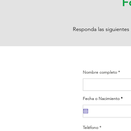
F
Responda las siguientes 
Nombre completo
r
Fecha o Nacimiento
*
e
q
u
i
r
e
d
Teléfono