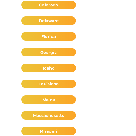
California
Colorado
Delaware
Florida
Georgia
Idaho
Louisiana
Maine
Massachusetts