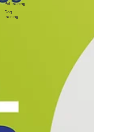
Pet training
Dog
training