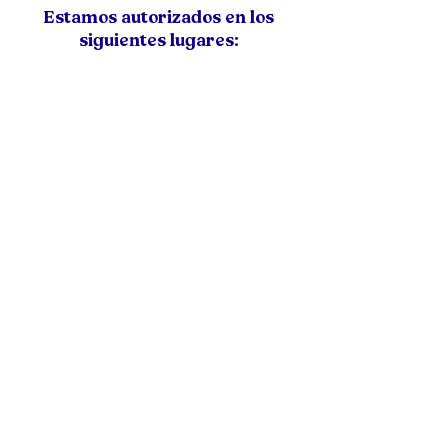
Estamos autorizados en los
siguientes lugares:
Arizona
Arkansas
California
Colorado
Delaware
Florida