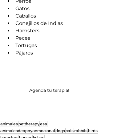
Perros
Gatos
Caballos
Conejillos de Indias
Hamsters
Peces
Tortugas
Pájaros
Agenda tu terapia!
animales
pettherapy
esa
animalesdeapoyoemocional
dogs
cats
rabbits
birds
hamsters
horses
fishes