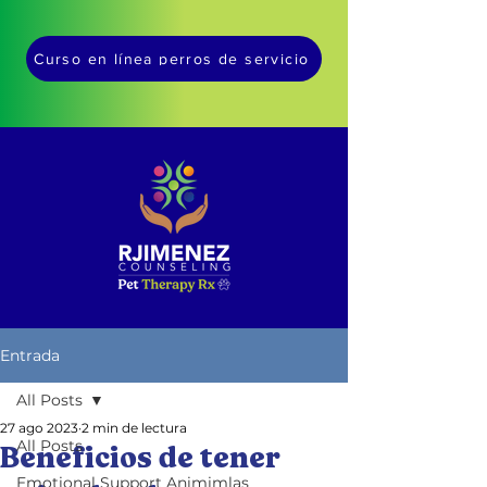
Curso en línea perros de servicio
Entrada
All Posts
27 ago 2023
2 min de lectura
All Posts
Beneficios de tener
Emotional Support Animimlas