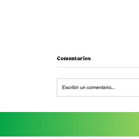
Comentarios
Escribir un comentario...
RJimenez Pet Therapy Rx
ofrece evaluaciones de
animales de apoyo
emocional (ESA) y perros
de servicio psiquiátrico