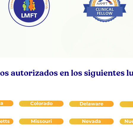
s autorizados en los siguientes l
ia
Colorado
Delaware
etts
Missouri
Nevada
Nu