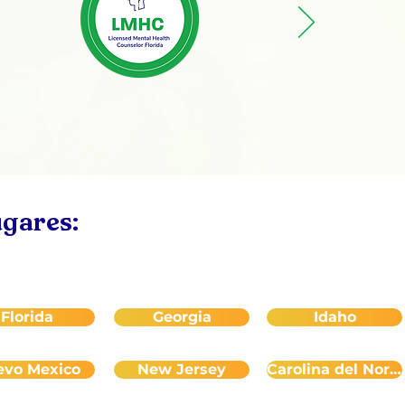
ugares:
Florida
Georgia
Idaho
evo Mexico
New Jersey
Carolina del Norte