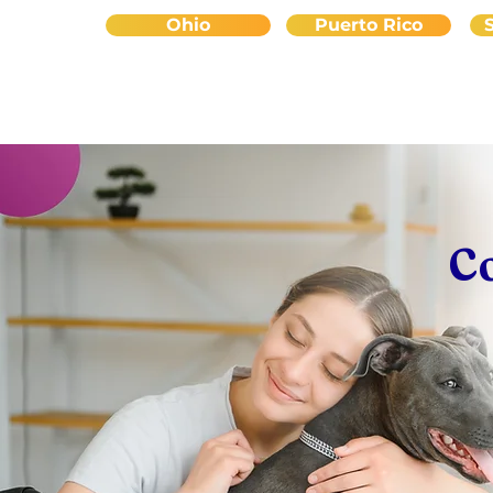
Ohio
Puerto Rico
C