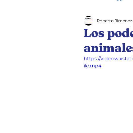
Roberto Jimenez
Pet therapy
Mental heal
Los pode
animale
https://video.wixst
ile.mp4