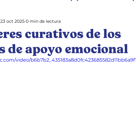
23 oct 2025
0 min de lectura
th and pets
Perros de Servicio
Pet training
res curativos de los
s de apoyo emocional
atic.com/video/b6b7b2_435183a8d0fc423685582d11bb6a9f