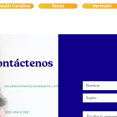
South Carolina
Texas
Vermont
ontáctenos
info@drJimenezconsejería.com
305-414-2199