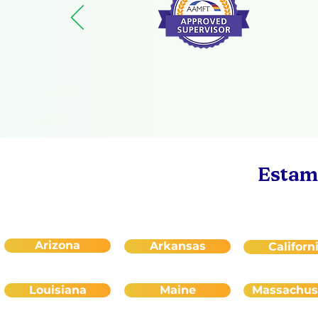
Estamo
Arizona
Arkansas
Californ
Louisiana
Maine
Massachus